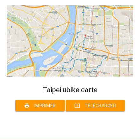
Taipei ubike carte
print
system_update_alt
IMPRIMER
TÉLÉCHARGER